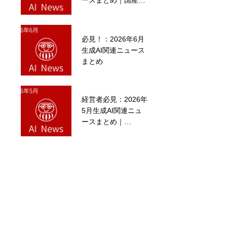
ースまとめ｜国産新
会社「Noetra」始
動・孫正義氏2040年
予言・Kimi K3の衝
必見！：2026年6月
新年明けましておめ
撃・Claude Fable 5
生成AI関連ニュース
でとうございます！
復活
まとめ
経営者必見：2026年
経営者必見：2026年
5月生成AI関連ニュ
5月生成AI関連ニュ
ースまとめ｜
ースまとめ｜
AnthropicがOpenAI
AnthropicがOpenAI
を逆転・Claude
を逆転・Claude
Mythos一般公開へ・
Mythos一般公開へ・
「AI慢心」と「仕事
「AI慢心」と「仕事
の再定義」
の再定義」