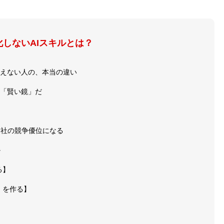
化しないAIスキルとは？
、使えない人の、本当の違い
、「賢い鏡」だ
会社の競争優位になる
か
る】
」を作る】
】