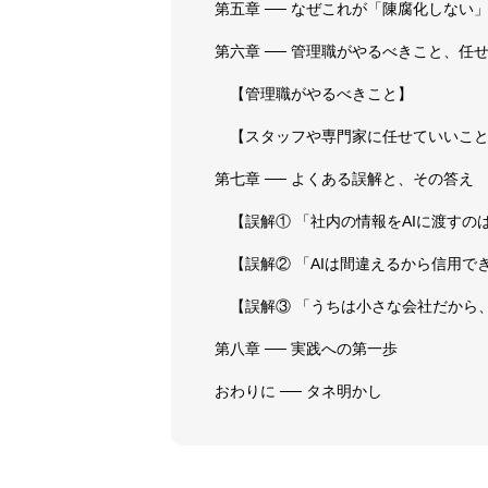
第五章 ── なぜこれが「陳腐化しない
第六章 ── 管理職がやるべきこと、任
【管理職がやるべきこと】
【スタッフや専門家に任せていいこ
第七章 ── よくある誤解と、その答え
【誤解① 「社内の情報をAIに渡すの
【誤解② 「AIは間違えるから信用で
【誤解③ 「うちは小さな会社だから
第八章 ── 実践への第一歩
おわりに ── タネ明かし