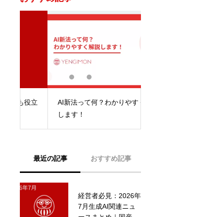
役立
AI新法って何？わかりやすく解説
マルチモーダル？簡
します！
よ。
最近の記事
おすすめ記事
経営者必見：2026年
最新AI関連ニュース
7月生成AI関連ニュ
2025.4.1