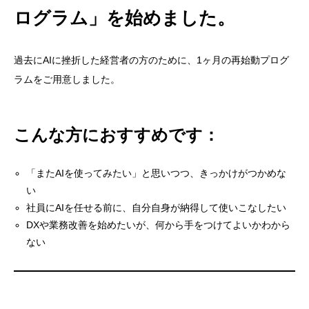
ログラム」を始めました。
過去にAIに挫折した経営者の方のために、1ヶ月の再始動プログ
ラムをご用意しました。
こんな方におすすめです：
目次
「またAIを使ってみたい」と思いつつ、きっかけがつかめな
失敗しないAI活用・導入は、意思決定者がAIを理解す
い
社員にAIを任せる前に、自分自身が納得して使いこなしたい
ること。
DXや業務改善を始めたいが、何から手をつけてよいかわから
キーワードは「パーソナライズ」。早すぎず、遅す
ない
ぎずのベストタイミングが「今」です。
今のAIは、“あなたのこと”を覚えてくれる。
知らないうちに、差がついているかもしれない。