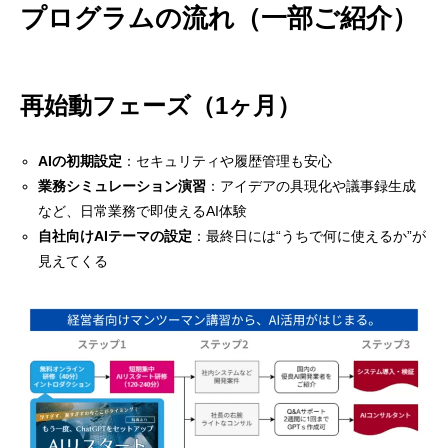
プログラムの流れ（一部ご紹介）
だからいま、「AIリスタート・プログラム」を始め
ました。
再始動フェーズ（1ヶ月）
プログラムの流れ（一部ご紹介）
経営判断が、変わる。
AIの初期設定
：セキュリティや履歴管理も安心
まずは、無料の体験講習から。
業務シミュレーション演習
：アイデアの具現化や議事録生成
など、日常業務で即使えるAI体験
AIは、あなたの“味方”になる。
自社向けAIテーマの設定
：最終日には“うちで何に使えるか”が
見えてくる