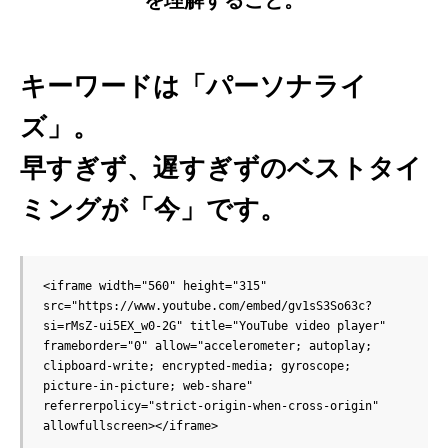
を理解すること。
キーワードは「パーソナライ
ズ」。
早すぎず、遅すぎずのベストタイ
ミングが「今」です。
<iframe width="560" height="315" 
src="https://www.youtube.com/embed/gv1sS3So63c?
si=rMsZ-ui5EX_w0-2G" title="YouTube video player" 
frameborder="0" allow="accelerometer; autoplay; 
clipboard-write; encrypted-media; gyroscope; 
picture-in-picture; web-share" 
referrerpolicy="strict-origin-when-cross-origin" 
allowfullscreen></iframe>